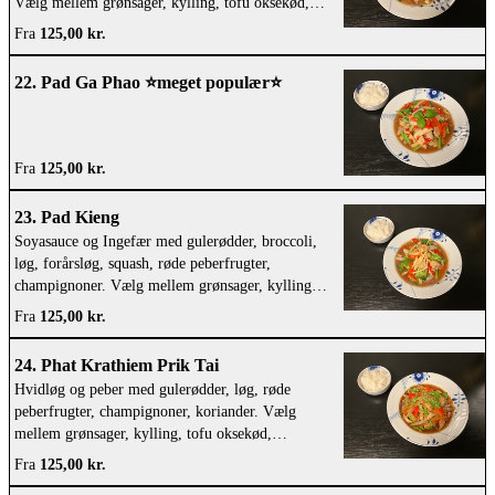
Vælg mellem grønsager, kylling, tofu oksekød,
svinekød eller rejer
Fra
125,00 kr.
22. Pad Ga Phao ⭐️meget populær⭐️
Fra
125,00 kr.
23. Pad Kieng
Soyasauce og Ingefær med gulerødder, broccoli,
løg, forårsløg, squash, røde peberfrugter,
champignoner. Vælg mellem grønsager, kylling,
tofu oksekød, svinekød eller rejer
Fra
125,00 kr.
24. Phat Krathiem Prik Tai
Hvidløg og peber med gulerødder, løg, røde
peberfrugter, champignoner, koriander. Vælg
mellem grønsager, kylling, tofu oksekød,
svinekød eller rejer
Fra
125,00 kr.