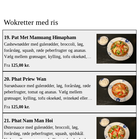
Wokretter med ris
19. Pat Met Mamuang Himapham
Cashewnødder med gulerødder, broccoli, løg,
forårsløg, squash, røde peberfrugter og ananas.
Vælg mellem grønsager, kylling, tofu oksekød,
svinekød eller rejer
Fra
125,00 kr.
20. Phat Priew Wan
Sursødsauce med gulerødder, løg, forårsløg, røde
peberfrugter, tomat og ananas. Vælg mellem
grønsager, kylling, tofu oksekød, svinekød eller
rejer
Fra
125,00 kr.
21. Phat Nam Man Hoi
Østerssauce med gulerødder, broccoli, løg,
forårsløg, røde peberfrugter, squash, spidskål.