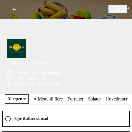
🇩🇰
DA
Nuanjan Thai Takeaway
Forudbestilling tilgængeligt
15:00 - 20:30
Sallingvej 11, 2720 Vanløse
⭐️ Menu til flere
Forretter
Salater
Hovedretter
Allergener
Ægte thailandsk mad