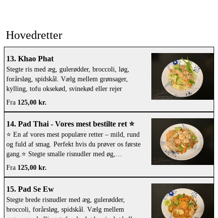
Hovedretter
13. Khao Phat
Stegte ris med æg, gulerødder, broccoli, løg,
forårsløg, spidskål. Vælg mellem grønsager,
kylling, tofu oksekød, svinekød eller rejer
Fra
125,00 kr.
14. Pad Thai - Vores mest bestilte ret ⭐️
⭐️ En af vores mest populære retter – mild, rund
og fuld af smag. Perfekt hvis du prøver os første
gang.⭐️ Stegte smalle risnudler med øg,
gulerødder, spidskål, bønnespirer og hakkede
Fra
125,00 kr.
peanuts. Vælg mellem grønsager, kylling, tofu
oksekød, svinekød eller rejer.
15. Pad Se Ew
Stegte brede risnudler med æg, gulerødder,
broccoli, forårsløg, spidskål. Vælg mellem